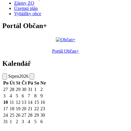
Zápisy ZO
Územní plán
Vyhlášky obce
Portál Občan+
Portál Občan+
Kalendář
Srpen
2026
Po
Út
St
Čt
Pá
So
Ne
27
28
29
30
31
1
2
3
4
5
6
7
8
9
10
11
12
13
14
15
16
17
18
19
20
21
22
23
24
25
26
27
28
29
30
31
1
2
3
4
5
6