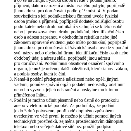
a co se navrhuje. Fyzická osoba uvede v podání jméno,
příjmení, datum narození a místo trvalého pobytu, popřípadě
jinou adresu pro doručování podle § 19 odst. 4. V podání
souvisejícím s její podnikatelskou činností uvede fyzická
osoba jméno a příjmení, popřípadě dodatek odlišující osobu
podnikatele nebo druh podnikání vztahující se k této osobě
nebo jí provozovanému druhu podnikání, identifikační číslo
osob a adresu zapsanou v obchodním rejstříku nebo jiné
zákonem upravené evidenci jako místo podnikání, popřípadě
jinou adresu pro doručování. Právnická osoba uvede v podání
svůj název nebo obchodní firmu, identifikační číslo osob nebo
obdobný údaj a adresu sídla, popřípadě jinou adresu
pro doručování. Podání musí obsahovat označení správního
orgánu, jemuž je určeno, další náležitosti, které stanoví zákon,
a podpis osoby, která je činí.
Nemá-li podání předepsané náležitosti nebo trpí-li jinými
vadami, pomůže správní orgán podateli nedostatky odstranit
nebo ho vyzve k jejich odstranění a poskytne mu k tomu
přiměřenou lhůtu.
Podání je možno učinit písemně nebo ústně do protokolu
anebo v elektronické podobě. Za podmínky, že podání
je do 5 dnů potvrzeno, popřípadě doplněno způsobem
uvedeným ve větě první, je možno je učinit pomocí jiných
technických prostředků, zejména prostřednictvím dálnopisu,
telefaxu nebo veřejné datové sítě bez použití podpisu.