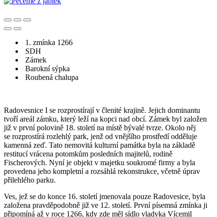
1. zmínka 1266
SDH
Zámek
Barokní sýpka
Roubená chalupa
Radovesnice I se rozprostírají v členité krajině. Jejich dominantu
tvoří areál zámku, který leží na kopci nad obcí. Zámek byl založen
již v první polovině 18. století na místě bývalé tvrze. Okolo něj
se rozprostírá rozlehlý park, jenž od vnějšího prostředí odděluje
kamenná zeď. Tato nemovitá kulturní památka byla na základě
restitucí vrácena potomkům posledních majitelů, rodině
Fischerových. Nyní je objekt v majetku soukromé firmy a byla
provedena jeho kompletní a rozsáhlá rekonstrukce, včetně úprav
přilehlého parku.
Ves, jež se do konce 16. století jmenovala pouze Radovesice, byla
založena pravděpodobně již ve 12. století. První písemná zmínka ji
připomíná až v roce 1266, kdy zde měl sídlo vladyka Vícemil