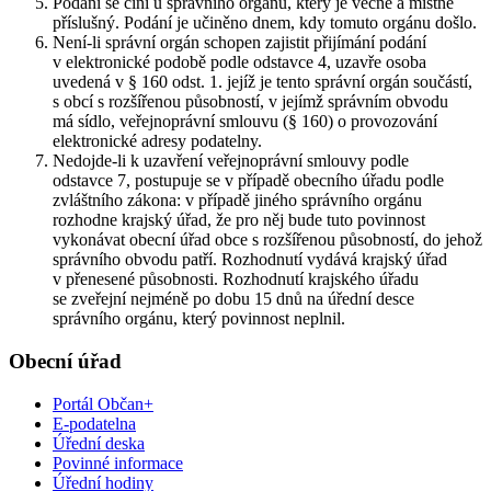
Podání se činí u správního orgánu, který je věcně a místně
příslušný. Podání je učiněno dnem, kdy tomuto orgánu došlo.
Není-li správní orgán schopen zajistit přijímání podání
v elektronické podobě podle odstavce 4, uzavře osoba
uvedená v § 160 odst. 1. jejíž je tento správní orgán součástí,
s obcí s rozšířenou působností, v jejímž správním obvodu
má sídlo, veřejnoprávní smlouvu (§ 160) o provozování
elektronické adresy podatelny.
Nedojde-li k uzavření veřejnoprávní smlouvy podle
odstavce 7, postupuje se v případě obecního úřadu podle
zvláštního zákona: v případě jiného správního orgánu
rozhodne krajský úřad, že pro něj bude tuto povinnost
vykonávat obecní úřad obce s rozšířenou působností, do jehož
správního obvodu patří. Rozhodnutí vydává krajský úřad
v přenesené působnosti. Rozhodnutí krajského úřadu
se zveřejní nejméně po dobu 15 dnů na úřední desce
správního orgánu, který povinnost neplnil.
Obecní úřad
Portál Občan+
E-podatelna
Úřední deska
Povinné informace
Úřední hodiny