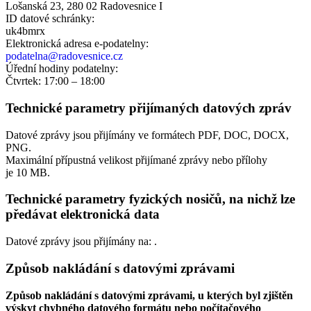
Lošanská 23, 280 02 Radovesnice I
ID datové schránky:
uk4bmrx
Elektronická adresa e‑podatelny:
podatelna@radovesnice.cz
Úřední hodiny podatelny:
Čtvrtek: 17:00 – 18:00
Technické parametry přijímaných datových zpráv
Datové zprávy jsou přijímány ve formátech
PDF, DOC, DOCX,
PNG.
Maximální přípustná velikost přijímané zprávy nebo přílohy
je
10 MB
.
Technické parametry fyzických nosičů, na nichž lze
předávat elektronická data
Datové zprávy jsou přijímány na:
.
Způsob nakládání s datovými zprávami
Způsob nakládání s datovými zprávami, u kterých byl zjištěn
výskyt chybného datového formátu nebo počítačového