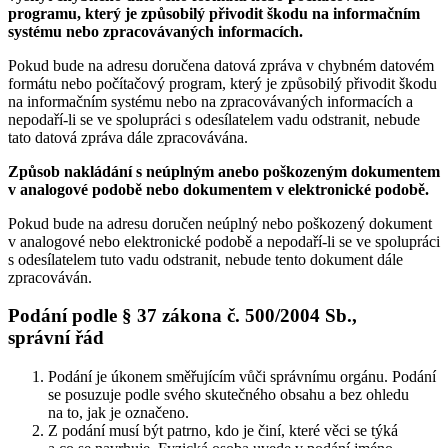
programu, který je způsobilý přivodit škodu na informačním
systému nebo zpracovávaných informacích.
Pokud bude na adresu doručena datová zpráva v chybném datovém
formátu nebo počítačový program, který je způsobilý přivodit škodu
na informačním systému nebo na zpracovávaných informacích a
nepodaří-li se ve spolupráci s odesílatelem vadu odstranit, nebude
tato datová zpráva dále zpracovávána.
Způsob nakládání s neúplným anebo poškozeným dokumentem
v analogové podobě nebo dokumentem v elektronické podobě.
Pokud bude na adresu doručen neúplný nebo poškozený dokument
v analogové nebo elektronické podobě a nepodaří-li se ve spolupráci
s odesílatelem tuto vadu odstranit, nebude tento dokument dále
zpracováván.
Podání podle § 37 zákona č. 500/2004 Sb.,
správní řád
Podání je úkonem směřujícím vůči správnímu orgánu. Podání
se posuzuje podle svého skutečného obsahu a bez ohledu
na to, jak je označeno.
Z podání musí být patrno, kdo je činí, které věci se týká