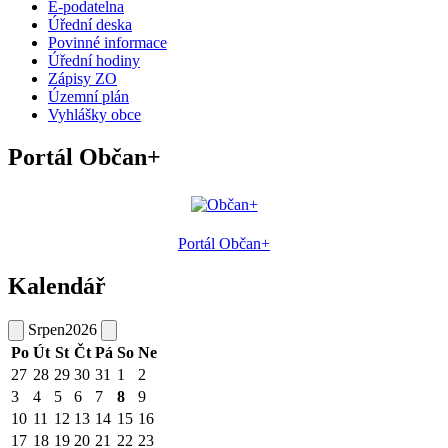
E-podatelna
Úřední deska
Povinné informace
Úřední hodiny
Zápisy ZO
Územní plán
Vyhlášky obce
Portál Občan+
Portál Občan+
Kalendář
Srpen
2026
Po
Út
St
Čt
Pá
So
Ne
27
28
29
30
31
1
2
3
4
5
6
7
8
9
10
11
12
13
14
15
16
17
18
19
20
21
22
23