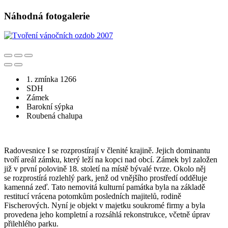
Náhodná fotogalerie
1. zmínka 1266
SDH
Zámek
Barokní sýpka
Roubená chalupa
Radovesnice I se rozprostírají v členité krajině. Jejich dominantu
tvoří areál zámku, který leží na kopci nad obcí. Zámek byl založen
již v první polovině 18. století na místě bývalé tvrze. Okolo něj
se rozprostírá rozlehlý park, jenž od vnějšího prostředí odděluje
kamenná zeď. Tato nemovitá kulturní památka byla na základě
restitucí vrácena potomkům posledních majitelů, rodině
Fischerových. Nyní je objekt v majetku soukromé firmy a byla
provedena jeho kompletní a rozsáhlá rekonstrukce, včetně úprav
přilehlého parku.